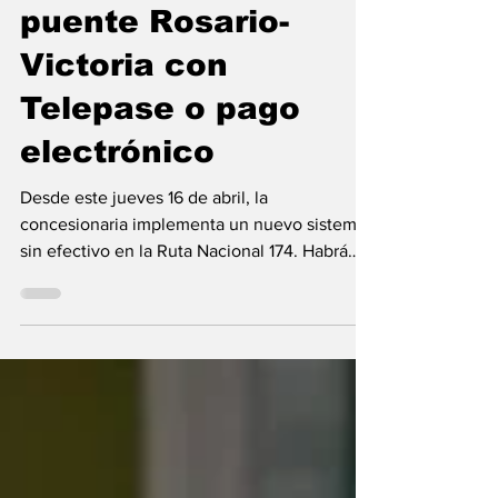
Comenzarán a
cobrar peaje en el
puente Rosario-
Victoria con
Telepase o pago
electrónico
Desde este jueves 16 de abril, la
concesionaria implementa un nuevo sistema
sin efectivo en la Ruta Nacional 174. Habrá
dos modalidades de pago y distintas tarifas
según el vehículo. La empresa Conexión Alto
Delta SA, concesionaria de la Ruta Nacional
174 -que incluye el enlace del puente entre
Rosario y Victoria- comenzará a cobrar peaje
desde este jueves 16 de abril . El nuevo