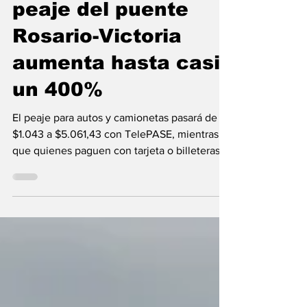
Golpe al bolsillo: el
peaje del puente
Rosario-Victoria
aumenta hasta casi
un 400%
El peaje para autos y camionetas pasará de
$1.043 a $5.061,43 con TelePASE, mientras
que quienes paguen con tarjeta o billeteras
virtuales abonarán $10.122,86. Mirá el nuevo
cuadro. La empresa Conexión Alto Delta SA
anunció la actualización de las tarifas del
peaje del enlace Rosario-Victoria (Ruta
Nacional 174), que comenzarán a regir desde
los próximos días. El incremento, que ronda
hasta un 400%, alcanza a todas las categorías
de vehículos y establece nuevos valores para