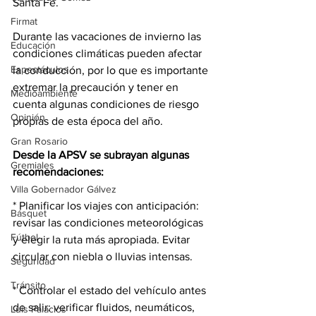
Santa Fe.
Firmat
Durante las vacaciones de invierno las 
Educación
condiciones climáticas pueden afectar 
Espectáculos
la conducción, por lo que es importante 
extremar la precaución y tener en 
Medioambiente
cuenta algunas condiciones de riesgo 
Opinión
propias de esta época del año.
Gran Rosario
Desde la APSV se subrayan algunas 
Gremiales
recomendaciones:
Villa Gobernador Gálvez
* Planificar los viajes con anticipación: 
Básquet
revisar las condiciones meteorológicas 
Fútbol
y elegir la ruta más apropiada. Evitar 
circular con niebla o lluvias intensas.
Seguridad
Tránsito
* Controlar el estado del vehículo antes 
de salir: verificar fluidos, neumáticos, 
Luis Palacios