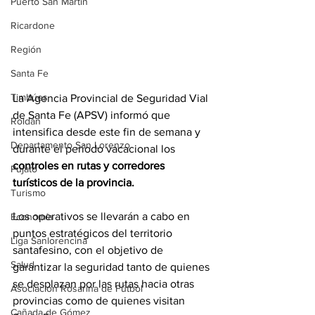
Puerto San Martín
Ricardone
Región
Santa Fe
Timbúes
La Agencia Provincial de Seguridad Vial 
de Santa Fe (APSV) informó que 
Roldán
intensifica desde este fin de semana y 
Departamento San Lorenzo
durante el período vacacional los 
controles en rutas y corredores 
Pujato
turísticos de la provincia.
Turismo
Los operativos se llevarán a cabo en 
Economía
puntos estratégicos del territorio 
Liga Sanlorencina
santafesino, con el objetivo de 
Salud
garantizar la seguridad tanto de quienes 
se desplazan por las rutas hacia otras 
Asociación Rosarina de Fútbol
provincias como de quienes visitan 
Cañada de Gómez