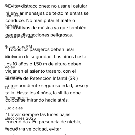
Serodino
* Evitar distracciones: no usar el celular 
ni enviar mensajes de texto mientras se 
Ibarlucea
conduce. No manipular el mate o 
Rafaela
dispositivos de música ya que también 
genera distracciones peligrosas.
Causa Malvinas
Recuerdos FM
* Todos los pasajeros deben usar 
cinturón de seguridad. Los niños hasta 
Aldao
los 10 años o 1,50 m de altura deben 
Voley
viajar en el asiento trasero, con el 
Oliveros
Sistema de Retención Infantil (SRI) 
correspondiente según su edad, peso y 
Tenis
talla. Hasta los 4 años, la sillita debe 
Reconquista
colocarse mirando hacia atrás.
Judiciales
* Llevar siempre las luces bajas 
Elecciones 2025
encendidas. En presencia de niebla, 
Entre Ríos
reducir la velocidad, evitar 