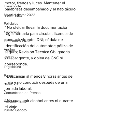
motor, frenos y luces. Mantener el 
Transporte
parabrisas desempañado y el habitáculo 
Mundial Qatar 2022
ventilado.
Policiales
* No olvidar llevar la documentación 
Carcarañá
reglamentaria para circular: licencia de 
conducir vigente; DNI; cédula de 
Elecciones 2023
identificación del automotor; póliza de 
Andino
seguro; Revisión Técnica Obligatoria 
(RTO) vigente, y oblea de GNC si 
Sociedad
corresponde.
Legislatura
Funes
* Descansar al menos 8 horas antes del 
viaje y no conducir después de una 
Servicios
jornada laboral.
Comunicado de Prensa
* No consumir alcohol antes ni durante 
Automovilismo
el viaje.
Puerto Gaboto