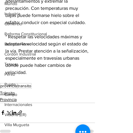
adelantamientos y extremar la 
Mundo
precaución. Con temperaturas muy 
Industria
bajas puede formarse hielo sobre el 
asfalto: conducir con especial cuidado.
Comercio
Reforma Constitucional
* Respetar las velocidades máximas y 
adaptar la velocidad según el estado de 
Buenos Aires
la vía. Prestar atención a la señalización, 
Cordón Industrial
especialmente en travesías urbanas 
Totoras
donde puede haber cambios de 
velocidad.
Pérez
Pujato
provincia
transito
Tránsito
Campo
Provincia
Internacionales
Victoria (ER)
Villa Mugueta