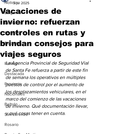
Noticias
5 jul 2025
Vacaciones de
Baigorria
invierno: refuerzan
Bermúdez
controles en rutas y
Sociales
brindan consejos para
Deportes
viajes seguros
Cultura
La Agencia Provincial de Seguridad Vial 
Política
de Santa Fe refuerza a partir de este fin 
Destacada
de semana los operativos en múltiples 
Provincia
puestos de control por el aumento de 
los desplazamientos vehiculares, en el 
Nacionales
marco del comienzo de las vacaciones 
Beltrán
de invierno. Qué documentación llevar, 
y qué cosas tener en cuenta.
San Lorenzo
Rosario