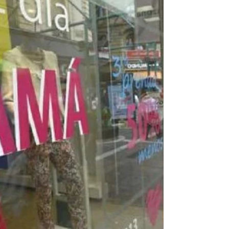
incentivar las ventas y fortalecer el comercio
local. Participan más de 100 negocios
beltranenses y de barrios de localidades
aledañas. El Centro Comercial e Industrial de
Fray Luis Beltrán lanzó una nueva edición del
programa “Compre Local” , una iniciativa que
busca reactivar las ventas en vísperas del Día
de