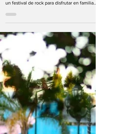
Durante todo el fin de semana, la ciudad
ofrecerá paseos comerciales, espectáculos y
un festival de rock para disfrutar en familia.
“Cada rincón se viste de fiesta para
homenajear a las madres”, destacó el
intendente Adrián Maglia. Granadero
Baigorria se prepara para vivir un fin de
semana especial en homenaje al Día de la
Madre , con una variada agenda de
actividades que combinan compras, música y
espacios de encuentro familiar . El sábado ,
en la previa de la fecha, se lle