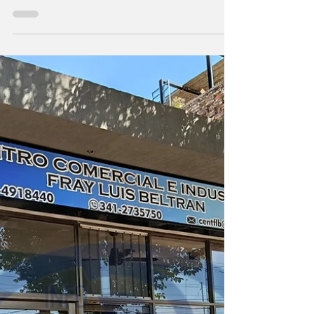
Día de la Madre
La Dirección Provincial de Defensa del
Consumidor recuerda los derechos y
obligaciones que deben respetarse en las
compras en el marco de los consumos por el
Día de la Madre, tanto en locales físicos como
en plataformas online. Con motivo del Día de
la Madre , la Dirección Provincial de Defensa
del Consumidor ofrece a la población una
serie de recomendaciones para que las
compras se realicen de forma segura,
informada y responsable. Entre las principales
recomendaciones se r