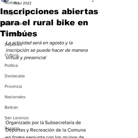
Noticias
15 jul 2022
Inscripciones abiertas
Baigorria
para el rural bike en
Bermúdez
Timbúes
Sociales
La actividad será en agosto y la 
Deportes
inscripción se puede hacer de manera 
Cultura
virtual y presencial
Política
Destacada
Provincia
Nacionales
Beltrán
San Lorenzo
Organizado por la Subsecretaría de 
Rosario
Deportes y Recreación de la Comuna 
en forma conjunta con los grupos de 