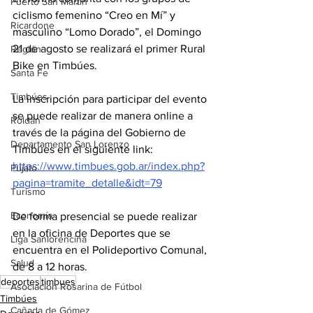
Puerto San Martín
ciclismo femenino “Creo en Mí” y 
Ricardone
masculino “Lomo Dorado”, el Domingo 
21 de agosto se realizará el primer Rural 
Región
Bike en Timbúes.
Santa Fe
Timbúes
La inscripción para participar del evento 
se puede realizar de manera online a 
Roldán
través de la página del Gobierno de 
Departamento San Lorenzo
Timbúes en el siguiente link:
https://www.timbues.gob.ar/index.php?
Pujato
pagina=tramite_detalle&idt=79
Turismo
Economía
De forma presencial se puede realizar 
en la oficina de Deportes que se 
Liga Sanlorencina
encuentra en el Polideportivo Comunal, 
Salud
de 8 a 12 horas.
deportes
timbues
Asociación Rosarina de Fútbol
Timbúes
Cañada de Gómez