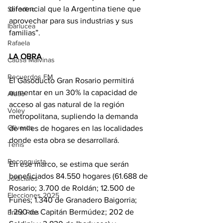
diferencial que la Argentina tiene que 
Serodino
aprovechar para sus industrias y sus 
Ibarlucea
familias”.
Rafaela
LA OBRA
Causa Malvinas
Recuerdos FM
El Gasoducto Gran Rosario permitirá 
aumentar en un 30% la capacidad de 
Aldao
acceso al gas natural de la región 
Voley
metropolitana, supliendo la demanda 
Oliveros
de miles de hogares en las localidades 
donde esta obra se desarrollará. 
Tenis
Reconquista
En ese marco, se estima que serán 
beneficiados 84.550 hogares (61.688 de 
Judiciales
Rosario; 3.700 de Roldán; 12.500 de 
Elecciones 2025
Funes; 1.340 de Granadero Baigorria; 
1.290 de Capitán Bermúdez; 202 de 
Entre Ríos