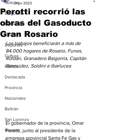
Noticias
31 jul 2023
Perotti recorrió las
Baigorria
obras del Gasoducto
Bermúdez
Gran Rosario
Sociales
Los trabajos beneficiarán a más de 
Deportes
84.000 hogares de Rosario, Funes, 
Cultura
Roldán, Granadero Baigorria, Capitán 
Bermúdez, Soldini e Ibarlucea
Política
Destacada
Provincia
Nacionales
Beltrán
San Lorenzo
El gobernador de la provincia, Omar 
Rosario
Perotti, junto al presidente de la 
empresa provincial Santa Fe Gas y 