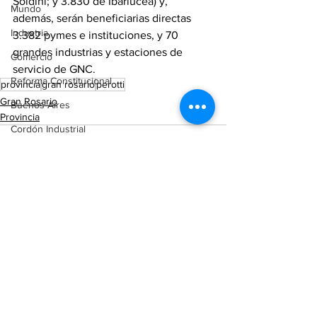
Soldini; y 3.830 de Ibarlucea) y, 
Mundo
además, serán beneficiarias directas 
Industria
3.382 pymes e instituciones, y 70 
grandes industrias y estaciones de 
Comercio
servicio de GNC.
Reforma Constitucional
provincia
gran rosario
perotti
Gran Rosario
Buenos Aires
Provincia
Cordón Industrial
Totoras
Pérez
Pujato
Campo
Ver todo
Entradas recientes
Internacionales
Victoria (ER)
Villa Mugueta