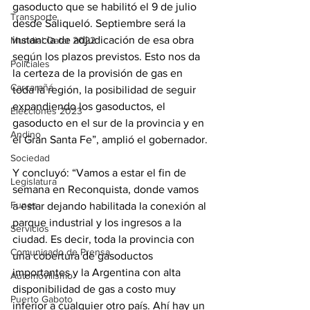
gasoducto que se habilitó el 9 de julio 
Transporte
desde Saliqueló. Septiembre será la 
instancia de adjudicación de esa obra 
Mundial Qatar 2022
según los plazos previstos. Esto nos da 
Policiales
la certeza de la provisión de gas en 
Carcarañá
toda la región, la posibilidad de seguir 
expandiendo los gasoductos, el 
Elecciones 2023
gasoducto en el sur de la provincia y en 
Andino
el Gran Santa Fe”, amplió el gobernador.
Sociedad
Y concluyó: “Vamos a estar el fin de 
Legislatura
semana en Reconquista, donde vamos 
Funes
a estar dejando habilitada la conexión al 
parque industrial y los ingresos a la 
Servicios
ciudad. Es decir, toda la provincia con 
Comunicado de Prensa
una cobertura de gasoductos 
importantes y la Argentina con alta 
Automovilismo
disponibilidad de gas a costo muy 
Puerto Gaboto
inferior a cualquier otro país. Ahí hay un 