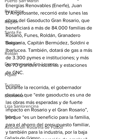
Puerto San Martín
Energías Renovables (Enerfe), Juan 
Ricardone
D’Angelosante, recorrió este lunes las 
obras del Gasoducto Gran Rosario, que 
Región
beneficiará a más de 84.000 familias de 
Santa Fe
Rosario, Funes, Roldán, Granadero 
Baigorria, Capitán Bermúdez, Soldini e 
Timbúes
Ibarlucea. También, dotará de gas a más 
Roldán
de 3.300 pymes e instituciones; y más 
Departamento San Lorenzo
de 70 grandes industrias y estaciones 
de GNC.
Pujato
Turismo
Durante la recorrida, el gobernador 
destacó que “este gasoducto es una de 
Economía
las obras más esperadas y de fuerte 
Liga Sanlorencina
impacto en Rosario y el Gran Rosario”, 
Salud
porque “es un beneficio para la familia, 
para el ahorro del presupuesto familiar, 
Asociación Rosarina de Fútbol
y también para la industria, por la baja 
Cañada de Gómez