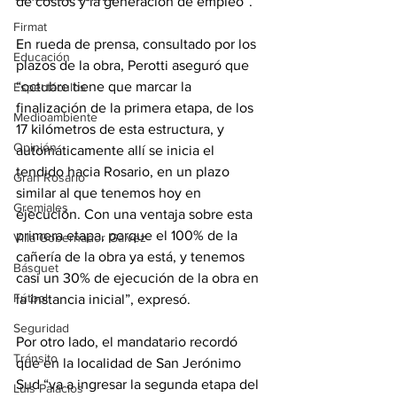
de costos y la generación de empleo”.
Firmat
En rueda de prensa, consultado por los 
Educación
plazos de la obra, Perotti aseguró que 
“octubre tiene que marcar la 
Espectáculos
finalización de la primera etapa, de los 
Medioambiente
17 kilómetros de esta estructura, y 
Opinión
automáticamente allí se inicia el 
tendido hacia Rosario, en un plazo 
Gran Rosario
similar al que tenemos hoy en 
Gremiales
ejecución. Con una ventaja sobre esta 
primera etapa, porque el 100% de la 
Villa Gobernador Gálvez
cañería de la obra ya está, y tenemos 
Básquet
casi un 30% de ejecución de la obra en 
Fútbol
la instancia inicial”, expresó.
Seguridad
Por otro lado, el mandatario recordó 
Tránsito
que en la localidad de San Jerónimo 
Sud “va a ingresar la segunda etapa del 
Luis Palacios