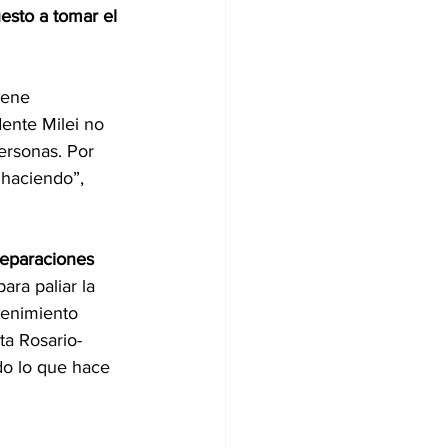
uesto a tomar el 
iene 
dente Milei no 
ersonas. Por 
 haciendo”, 
reparaciones 
ara paliar la 
tenimiento 
ta Rosario-
do lo que hace 