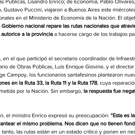
s Públicas, Lisandro Enrico; de Economía, Pablo Olivares,
, Gustavo Puccini, viajaron a Buenos Aires este miércoles
nales en el Ministerio de Economía de la Nación. El objet
 Gobierno nacional repare las rutas nacionales que atrav
autorice a la provincia
 a hacerse cargo de los trabajos par
 en el que participó el secretario coordinador de Infraestr
rio de Obras Públicas, Luis Enrique Giovine, y el director
rge Campoy, los funcionarios santafesinos plantearon nue
nes en la Ruta 33, la Ruta 11 y la Ruta 178
, cuya reparació
etida por la Nación. Sin embargo, 
la respuesta fue negat
n, el ministro Enrico expresó su preocupación: 
“Esta es l
antear el mismo problema. Nos dicen que no tienen fond
 tanto, las rutas están en un estado crítico y ponen en rie