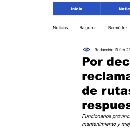
Inicio
Notic
Noticias
Baigorria
Bermúdez
Redacción
19 feb 2
Nacionales
Beltrán
San
Por dec
reclama
Timbúes
Roldán
Depar
de ruta
Salud
Asociación Rosarina d
respue
Funcionarios provinci
Medioambiente
mantenimiento y mejo