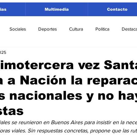
ias
Multimedia
Contacto
Sociales
Deportes
Cultura
Política
Destac
025
 Lorenzo
Rosario
Puerto San Martín
Ricardone
imotercera vez Sant
 a Nación la repara
tamento San Lorenzo
Pujato
Turismo
Economía
s nacionales y no ha
e Fútbol
Cañada de Gómez
Firmat
Educación
E
stas
ales se reunieron en Buenos Aires para insistir en la nec
ras viales. Sin respuestas concretas, propone que las rut