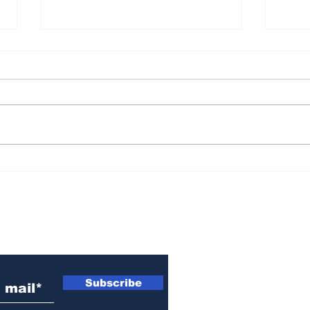
Alerta naranja por
Myr
fuertes tormentas y
que 
amarillo por vientos
cont
para este jueves en el
ext
 electrónico
sur de Santa Fe
tier
Subscribe