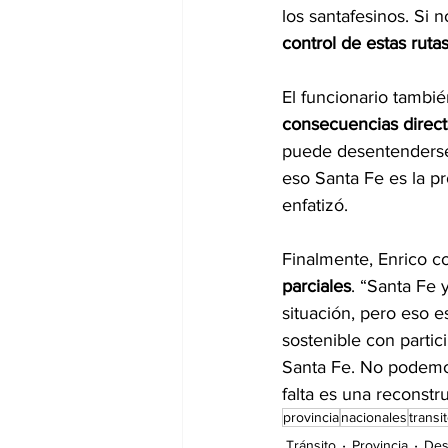
los santafesinos. Si
control de estas ruta
El funcionario también
consecuencias direct
puede desentenderse 
eso Santa Fe es la pr
enfatizó.
Finalmente, Enrico c
parciales
. “Santa Fe 
situación, pero eso 
sostenible con parti
Santa Fe. No podemos
falta es una reconstr
provincia
nacionales
transi
Tránsito
Provincia
Des