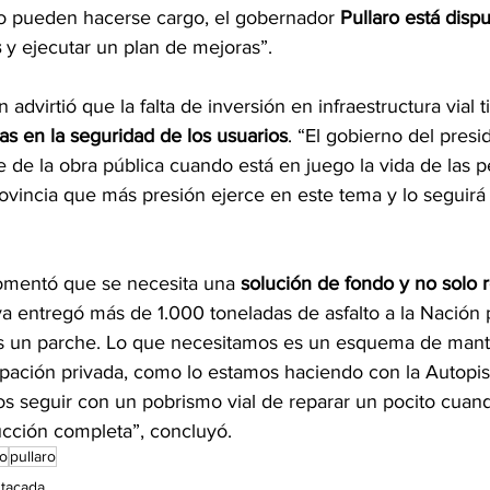
 no pueden hacerse cargo, el gobernador 
Pullaro está disp
s
 y ejecutar un plan de mejoras”.
 advirtió que la falta de inversión en infraestructura vial t
as en la seguridad de los usuarios
. “El gobierno del presi
de la obra pública cuando está en juego la vida de las p
ovincia que más presión ejerce en este tema y lo seguirá
omentó que se necesita una 
solución de fondo y no solo 
ya entregó más de 1.000 toneladas de asfalto a la Nación p
es un parche. Lo que necesitamos es un esquema de man
cipación privada, como lo estamos haciendo con la Autopis
 seguir con un pobrismo vial de reparar un pocito cuan
ucción completa”, concluyó.
to
pullaro
tacada