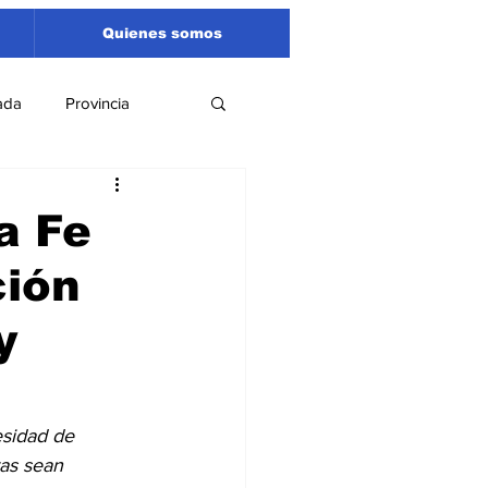
Quienes somos
ada
Provincia
Región
Santa Fe
a Fe
ción
Liga Sanlorencina
y
spectáculos
esidad de 
as sean 