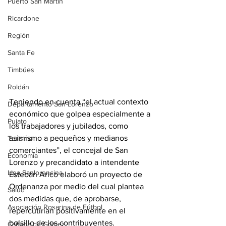
Puerto San Martín
Ricardone
Región
Santa Fe
Timbúes
Roldán
Teniendo en cuenta “el actual contexto 
Departamento San Lorenzo
económico que golpea especialmente a 
Pujato
los trabajadores y jubilados, como 
asimismo a pequeños y medianos 
Turismo
comerciantes”, el concejal de San 
Economía
Lorenzo y precandidato a intendente 
Liga Sanlorencina
Esteban Arico elaboró un proyecto de 
Ordenanza por medio del cual plantea 
Salud
dos medidas que, de aprobarse, 
Asociación Rosarina de Fútbol
repercutirían positivamente en el 
bolsillo de los contribuyentes.
Cañada de Gómez