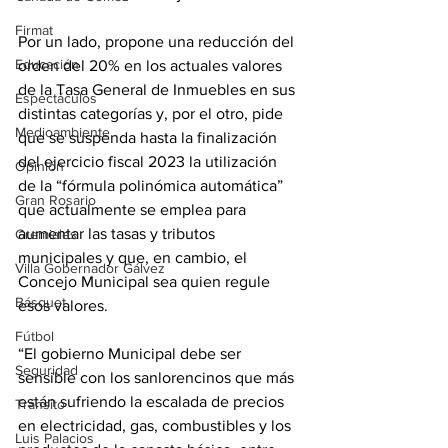
Firmat
Por un lado, propone una reducción del 
Educación
orden del 20% en los actuales valores 
de la Tasa General de Inmuebles en sus 
Espectáculos
distintas categorías y, por el otro, pide 
Medioambiente
que se suspenda hasta la finalización 
del ejercicio fiscal 2023 la utilización 
Opinión
de la “fórmula polinómica automática” 
Gran Rosario
que actualmente se emplea para 
aumentar las tasas y tributos 
Gremiales
municipales y que, en cambio, el 
Villa Gobernador Gálvez
Concejo Municipal sea quien regule 
Básquet
esos valores.
Fútbol
“El gobierno Municipal debe ser 
Seguridad
sensible con los sanlorencinos que más 
están sufriendo la escalada de precios 
Tránsito
en electricidad, gas, combustibles y los 
Luis Palacios