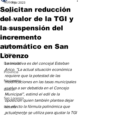
Noticias
11 jul 2023
Solicitan reducción
Baigorria
del valor de la TGI y
Bermúdez
la suspensión del
Sociales
incremento
Deportes
automático en San
Cultura
Lorenzo
Política
Destacada
La iniciativa es del concejal Esteban 
Arico. “La actual situación económica 
Provincia
requiere que la potestad de las 
Nacionales
modificaciones en las tasas municipales 
vuelva a ser debatida en el Concejo 
Beltrán
Municipal”, estimó el edil de la 
San Lorenzo
oposición quien también plantea dejar 
sin efecto la fórmula polinómica que 
Rosario
actualmente se utiliza para ajustar la TGI