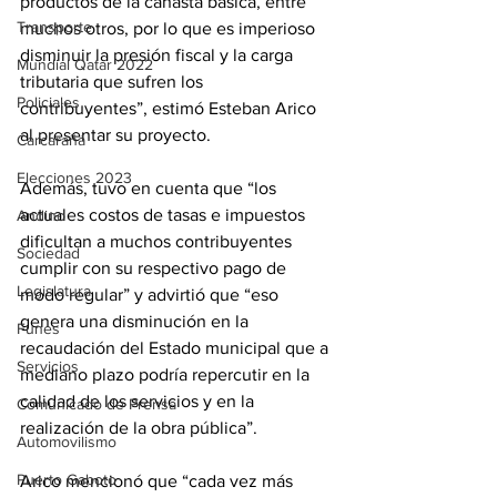
productos de la canasta básica, entre 
Transporte
muchos otros, por lo que es imperioso 
disminuir la presión fiscal y la carga 
Mundial Qatar 2022
tributaria que sufren los 
Policiales
contribuyentes”, estimó Esteban Arico 
al presentar su proyecto.
Carcarañá
Elecciones 2023
Además, tuvo en cuenta que “los 
actuales costos de tasas e impuestos 
Andino
dificultan a muchos contribuyentes 
Sociedad
cumplir con su respectivo pago de 
Legislatura
modo regular” y advirtió que “eso 
genera una disminución en la 
Funes
recaudación del Estado municipal que a 
Servicios
mediano plazo podría repercutir en la 
calidad de los servicios y en la 
Comunicado de Prensa
realización de la obra pública”.
Automovilismo
Puerto Gaboto
Arico mencionó que “cada vez más 