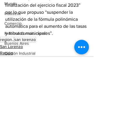
Mundo
finalización del ejercicio fiscal 2023” 
por lo que propuso “suspender la 
Industria
utilización de la fórmula polinómica 
Comercio
automática para el aumento de las tasas 
y tributos municipales”.
Reforma Constitucional
region..
san lorenzo
Buenos Aires
San Lorenzo
Región
Cordón Industrial
Totoras
Pérez
Pujato
Campo
Ver todo
Entradas recientes
Internacionales
Victoria (ER)
Villa Mugueta