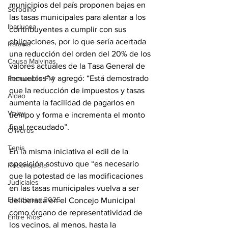
municipios del país proponen bajas en 
Serodino
las tasas municipales para alentar a los 
Ibarlucea
contribuyentes a cumplir con sus 
obligaciones, por lo que sería acertada 
Rafaela
una reducción del orden del 20% de los 
Causa Malvinas
valores actuales de la Tasa General de 
Inmuebles” y agregó: “Está demostrado 
Recuerdos FM
que la reducción de impuestos y tasas 
Aldao
aumenta la facilidad de pagarlos en 
Voley
tiempo y forma e incrementa el monto 
final recaudado”.
Oliveros
Tenis
En la misma iniciativa el edil de la 
oposición sostuvo que “es necesario 
Reconquista
que la potestad de las modificaciones 
Judiciales
en las tasas municipales vuelva a ser 
Elecciones 2025
deliberada en el Concejo Municipal 
como órgano de representatividad de 
Entre Ríos
los vecinos, al menos, hasta la 