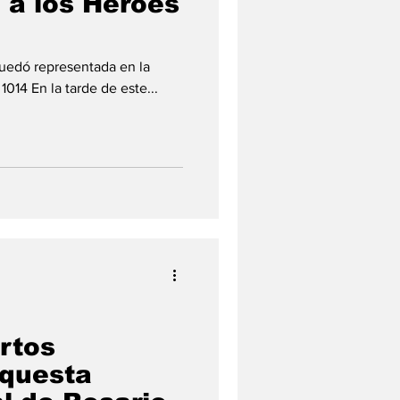
 a los Héroes
 quedó representada en la
1014 En la tarde de este...
rtos
rquesta