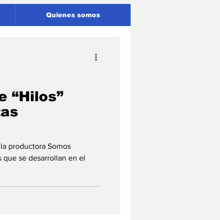
Quienes somos
e “Hilos”
tas
r la productora Somos
 que se desarrollan en el