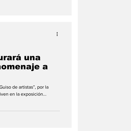
urará una
homenaje a
o
uiso de artistas”, por la
ven en la exposición...