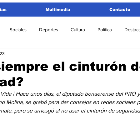
ias
Multimedia
Contacto
Sociales
Deportes
Cultura
Política
Destac
023
 Lorenzo
Rosario
Puerto San Martín
Ricardone
iempre el cinturón 
dad?
tamento San Lorenzo
Pujato
Turismo
Economía
Vida | Hace unos días, el diputado bonaerense del PRO y
no Molina, se grabó para dar consejos en redes sociales p
e Fútbol
Cañada de Gómez
Firmat
Educación
E
ate, pero se arriesgó al no usar el cinturón de seguridad