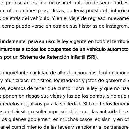
, pero se arriesgó al no usar el cinturón de seguridad. En
mente con fines proselitistas, no tenía puesto el cinturón
o de atrás del vehículo. Y en el viaje de regreso, nuevamen
, como puede verse en otra de sus historias de Instagram.
undamental para su uso: la ley vigente en todo el territori
cinturones a todos los ocupantes de un vehículo automotor,
s por un Sistema de Retención Infantil (SRI).
 inquietante cantidad de altos funcionarios, tanto nacion
 y municipios: ministros, legisladores y jefes de gobierno,
os, exentos de tener que cumplir con la ley, y que no usa
o ponen en riesgo sus vidas y las de los demás, sino que
 modelos negativos para la sociedad. Si bien todos tenemo
s de tránsito, resulta imprescindible que las autoridades
los quienes gobiernan, en muchos casos legislan, y en otr
rar el cumplimiento de las leyes y sancionar a los transgre