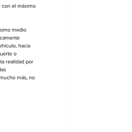
s con el máximo 
 como medio 
ficamente 
hículo, hacia 
uerte o 
a realidad por 
das 
e mucho más, no 