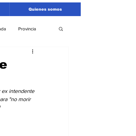
Quienes somos
ada
Provincia
Región
Santa Fe
de
Liga Sanlorencina
 ex intendente 
ara "no morir 
spectáculos