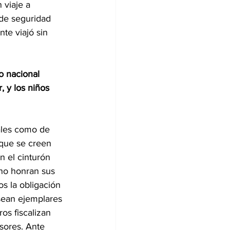
 viaje a 
 de seguridad 
te viajó sin 
o nacional 
 y los niños 
ales como de 
 que se creen 
n el cinturón 
 no honran sus 
s la obligación 
 sean ejemplares 
os fiscalizan 
sores. Ante 