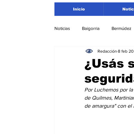
Inicio
Notic
Noticias
Baigorria
Bermúdez
Redacción
8 feb 2
Nacionales
Beltrán
San
¿Usás s
seguri
Timbúes
Roldán
Depar
Por Luchemos por la 
de Quilmes, Martinia
Salud
Asociación Rosarina d
de amargura" con el m
Medioambiente