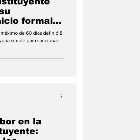
stituyente
 su
nicio formal
orma
 máximo de 60 días definió 8
oría simple para sancionar...
abor en la
tuyente: