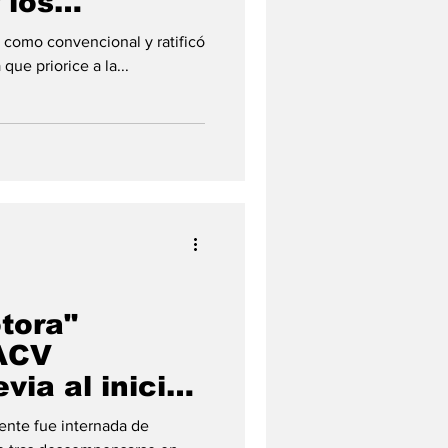
 los
bitantes del
 como convencional y ratificó
 Lorenzo"
ue priorice a la...
tora"
 ACV
via al inicio
Reformadora
ente fue internada de