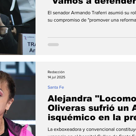
"Vamos a defender
derechos de los ha
El senador Armando Traferri asumió su rol
departamento San
su compromiso de "promover una reforma q
Redacción
14 jul 2025
Santa Fe
Alejandra "Locomo
Oliveras sufrió un
isquémico en la pre
de la Convención 
La exboxeadora y convencional constituy