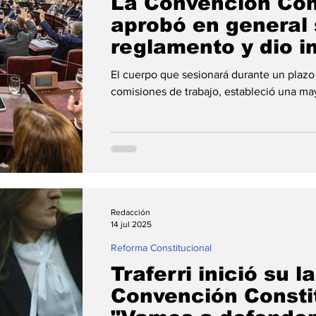
La Convención Con
aprobó en general
reglamento y dio i
al proceso de Ref
El cuerpo que sesionará durante un plazo
comisiones de trabajo, estableció una may
Redacción
14 jul 2025
Reforma Constitucional
Traferri inició su l
Convención Consti