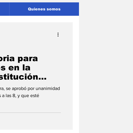
Quienes somos
ria para
s en la
titución
ra, se aprobó por unanimidad
a las 8, y que esté